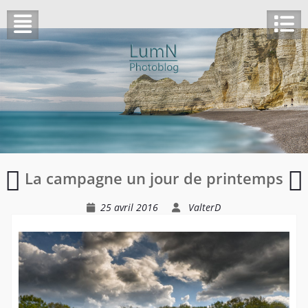
Skip
to
content
Les
E
La campagne un jour de printemps
prés
salés
25 avril 2016
ValterD