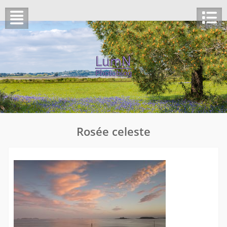
Skip
to
content
Rosée celeste