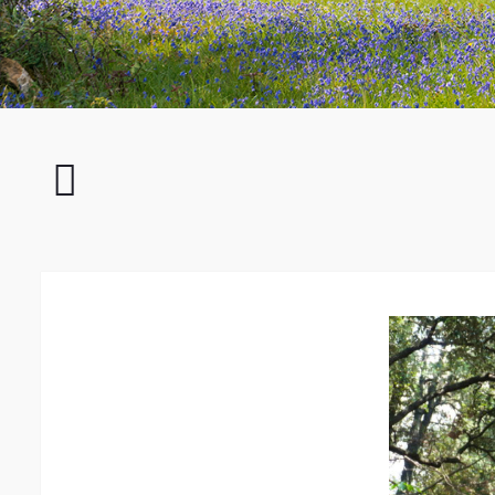
El
Teide