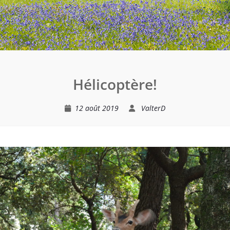
Hélicoptère!
12 août 2019
ValterD